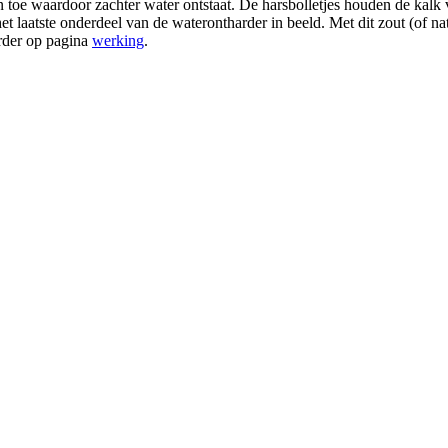
aan toe waardoor zachter water ontstaat. De harsbolletjes houden de kal
 laatste onderdeel van de waterontharder in beeld. Met dit zout (of na
erder op pagina
werking
.