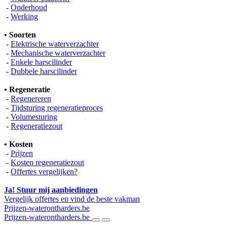
-
Onderhoud
-
Werking
• Soorten
-
Elektrische waterverzachter
-
Mechanische waterverzachter
-
Enkele harscilinder
-
Dubbele harscilinder
• Regeneratie
-
Regenereren
-
Tijdsturing regeneratieproces
-
Volumesturing
-
Regeneratiezout
• Kosten
-
Prijzen
-
Kosten regeneratiezout
-
Offertes vergelijken?
Ja! Stuur mij aanbiedingen
Vergelijk offertes en vind de beste vakman
Prijzen-waterontharders.be
Prijzen-waterontharders.be