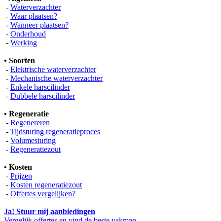
-
Waterverzachter
-
Waar plaatsen?
-
Wanneer plaatsen?
-
Onderhoud
-
Werking
• Soorten
-
Elektrische waterverzachter
-
Mechanische waterverzachter
-
Enkele harscilinder
-
Dubbele harscilinder
• Regeneratie
-
Regenereren
-
Tijdsturing regeneratieproces
-
Volumesturing
-
Regeneratiezout
• Kosten
-
Prijzen
-
Kosten regeneratiezout
-
Offertes vergelijken?
Ja! Stuur mij aanbiedingen
Vergelijk offertes en vind de beste vakman