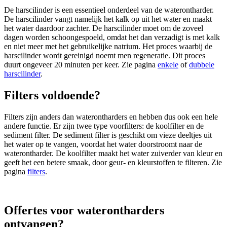
De harscilinder is een essentieel onderdeel van de waterontharder.
De harscilinder vangt namelijk het kalk op uit het water en maakt
het water daardoor zachter. De harscilinder moet om de zoveel
dagen worden schoongespoeld, omdat het dan verzadigt is met kalk
en niet meer met het gebruikelijke natrium. Het proces waarbij de
harscilinder wordt gereinigd noemt men regeneratie. Dit proces
duurt ongeveer 20 minuten per keer. Zie pagina
enkele
of
dubbele
harscilinder
.
Filters voldoende?
Filters zijn anders dan waterontharders en hebben dus ook een hele
andere functie. Er zijn twee type voorfilters: de koolfilter en de
sediment filter. De sediment filter is geschikt om vieze deeltjes uit
het water op te vangen, voordat het water doorstroomt naar de
waterontharder. De koolfilter maakt het water zuiverder van kleur en
geeft het een betere smaak, door geur- en kleurstoffen te filteren. Zie
pagina
filters
.
Offertes voor waterontharders
ontvangen?