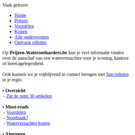
Vaak gelezen
Home
Prijzen
Voordelen
Kopen
Alle onderwerpen
Ontvang offertes
Op
Prijzen-Waterontharders.be
kun je veel informatie vinden
over de aanschaf van een waterverzachter voor je woning, kantoor
of horecagelegenheid.
Ook kunnen we je vrijblijvend in contact brengen met
Specialisten
in je regio.
• Overzicht
-
Zie de ruim 30 artikelen
• Must-reads
-
Voordelen
-
Noodzaak?
-
Waterverzachter kopen
• Algemeen