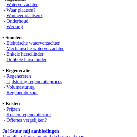
-
Waterverzachter
-
Waar plaatsen?
-
Wanneer plaatsen?
-
Onderhoud
-
Werking
• Soorten
-
Elektrische waterverzachter
-
Mechanische waterverzachter
-
Enkele harscilinder
-
Dubbele harscilinder
• Regeneratie
-
Regenereren
-
Tijdsturing regeneratieproces
-
Volumesturing
-
Regeneratiezout
• Kosten
-
Prijzen
-
Kosten regeneratiezout
-
Offertes vergelijken?
Ja! Stuur mij aanbiedingen
Vergelijk offertes en vind de beste vakman