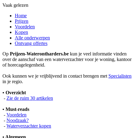
Vaak gelezen
Home
Prijzen
Voordelen
Kopen
Alle onderwerpen
Ontvang offertes
Op
Prijzen-Waterontharders.be
kun je veel informatie vinden
over de aanschaf van een waterverzachter voor je woning, kantoor
of horecagelegenheid.
Ook kunnen we je vrijblijvend in contact brengen met
Specialisten
in je regio.
• Overzicht
-
Zie de ruim 30 artikelen
• Must-reads
-
Voordelen
-
Noodzaak?
-
Waterverzachter kopen
• Algemeen