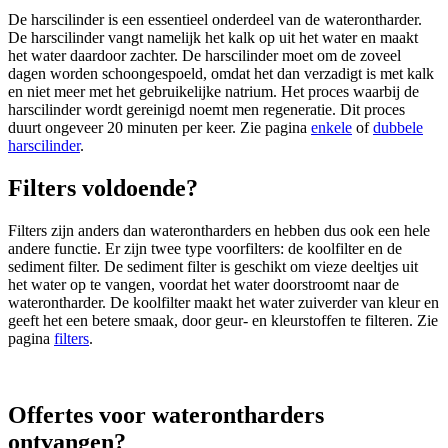
De harscilinder is een essentieel onderdeel van de waterontharder.
De harscilinder vangt namelijk het kalk op uit het water en maakt
het water daardoor zachter. De harscilinder moet om de zoveel
dagen worden schoongespoeld, omdat het dan verzadigt is met kalk
en niet meer met het gebruikelijke natrium. Het proces waarbij de
harscilinder wordt gereinigd noemt men regeneratie. Dit proces
duurt ongeveer 20 minuten per keer. Zie pagina
enkele
of
dubbele
harscilinder
.
Filters voldoende?
Filters zijn anders dan waterontharders en hebben dus ook een hele
andere functie. Er zijn twee type voorfilters: de koolfilter en de
sediment filter. De sediment filter is geschikt om vieze deeltjes uit
het water op te vangen, voordat het water doorstroomt naar de
waterontharder. De koolfilter maakt het water zuiverder van kleur en
geeft het een betere smaak, door geur- en kleurstoffen te filteren. Zie
pagina
filters
.
Offertes voor waterontharders
ontvangen?