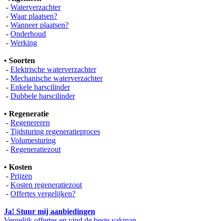
-
Waterverzachter
-
Waar plaatsen?
-
Wanneer plaatsen?
-
Onderhoud
-
Werking
• Soorten
-
Elektrische waterverzachter
-
Mechanische waterverzachter
-
Enkele harscilinder
-
Dubbele harscilinder
• Regeneratie
-
Regenereren
-
Tijdsturing regeneratieproces
-
Volumesturing
-
Regeneratiezout
• Kosten
-
Prijzen
-
Kosten regeneratiezout
-
Offertes vergelijken?
Ja! Stuur mij aanbiedingen
Vergelijk offertes en vind de beste vakman