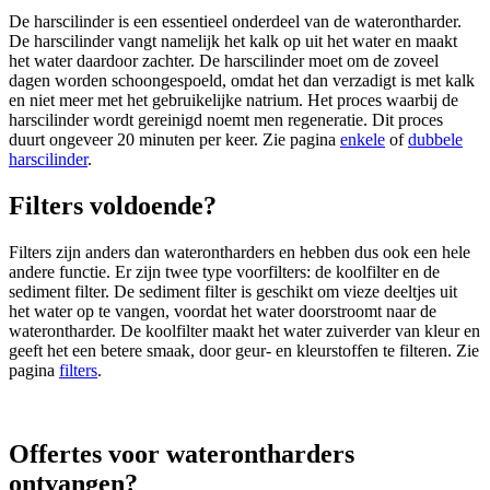
De harscilinder is een essentieel onderdeel van de waterontharder.
De harscilinder vangt namelijk het kalk op uit het water en maakt
het water daardoor zachter. De harscilinder moet om de zoveel
dagen worden schoongespoeld, omdat het dan verzadigt is met kalk
en niet meer met het gebruikelijke natrium. Het proces waarbij de
harscilinder wordt gereinigd noemt men regeneratie. Dit proces
duurt ongeveer 20 minuten per keer. Zie pagina
enkele
of
dubbele
harscilinder
.
Filters voldoende?
Filters zijn anders dan waterontharders en hebben dus ook een hele
andere functie. Er zijn twee type voorfilters: de koolfilter en de
sediment filter. De sediment filter is geschikt om vieze deeltjes uit
het water op te vangen, voordat het water doorstroomt naar de
waterontharder. De koolfilter maakt het water zuiverder van kleur en
geeft het een betere smaak, door geur- en kleurstoffen te filteren. Zie
pagina
filters
.
Offertes voor waterontharders
ontvangen?