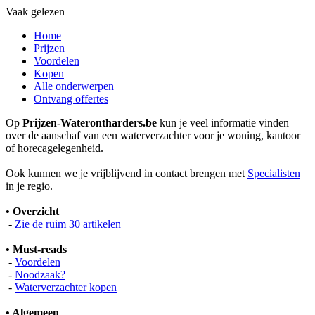
Vaak gelezen
Home
Prijzen
Voordelen
Kopen
Alle onderwerpen
Ontvang offertes
Op
Prijzen-Waterontharders.be
kun je veel informatie vinden
over de aanschaf van een waterverzachter voor je woning, kantoor
of horecagelegenheid.
Ook kunnen we je vrijblijvend in contact brengen met
Specialisten
in je regio.
• Overzicht
-
Zie de ruim 30 artikelen
• Must-reads
-
Voordelen
-
Noodzaak?
-
Waterverzachter kopen
• Algemeen