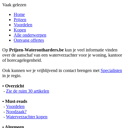
Vaak gelezen
Home
Prijzen
Voordelen
Kopen
Alle onderwerpen
Ontvang offertes
Op
Prijzen-Waterontharders.be
kun je veel informatie vinden
over de aanschaf van een waterverzachter voor je woning, kantoor
of horecagelegenheid.
Ook kunnen we je vrijblijvend in contact brengen met
Specialisten
in je regio.
• Overzicht
-
Zie de ruim 30 artikelen
• Must-reads
-
Voordelen
-
Noodzaak?
-
Waterverzachter kopen
• Algemeen