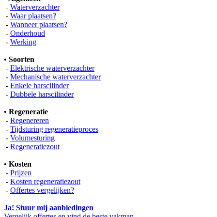
-
Waterverzachter
-
Waar plaatsen?
-
Wanneer plaatsen?
-
Onderhoud
-
Werking
• Soorten
-
Elektrische waterverzachter
-
Mechanische waterverzachter
-
Enkele harscilinder
-
Dubbele harscilinder
• Regeneratie
-
Regenereren
-
Tijdsturing regeneratieproces
-
Volumesturing
-
Regeneratiezout
• Kosten
-
Prijzen
-
Kosten regeneratiezout
-
Offertes vergelijken?
Ja! Stuur mij aanbiedingen
Vergelijk offertes en vind de beste vakman