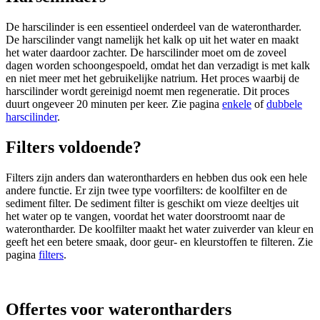
De harscilinder is een essentieel onderdeel van de waterontharder.
De harscilinder vangt namelijk het kalk op uit het water en maakt
het water daardoor zachter. De harscilinder moet om de zoveel
dagen worden schoongespoeld, omdat het dan verzadigt is met kalk
en niet meer met het gebruikelijke natrium. Het proces waarbij de
harscilinder wordt gereinigd noemt men regeneratie. Dit proces
duurt ongeveer 20 minuten per keer. Zie pagina
enkele
of
dubbele
harscilinder
.
Filters voldoende?
Filters zijn anders dan waterontharders en hebben dus ook een hele
andere functie. Er zijn twee type voorfilters: de koolfilter en de
sediment filter. De sediment filter is geschikt om vieze deeltjes uit
het water op te vangen, voordat het water doorstroomt naar de
waterontharder. De koolfilter maakt het water zuiverder van kleur en
geeft het een betere smaak, door geur- en kleurstoffen te filteren. Zie
pagina
filters
.
Offertes voor waterontharders