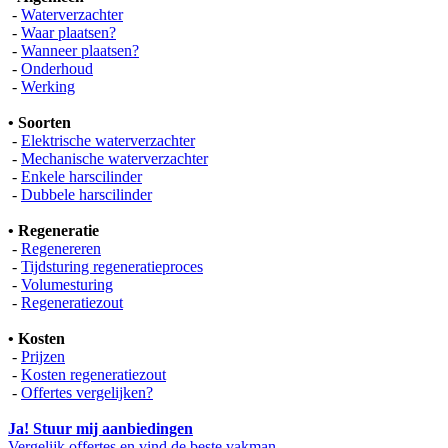
-
Waterverzachter
-
Waar plaatsen?
-
Wanneer plaatsen?
-
Onderhoud
-
Werking
• Soorten
-
Elektrische waterverzachter
-
Mechanische waterverzachter
-
Enkele harscilinder
-
Dubbele harscilinder
• Regeneratie
-
Regenereren
-
Tijdsturing regeneratieproces
-
Volumesturing
-
Regeneratiezout
• Kosten
-
Prijzen
-
Kosten regeneratiezout
-
Offertes vergelijken?
Ja! Stuur mij aanbiedingen
Vergelijk offertes en vind de beste vakman