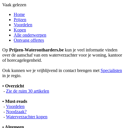
Vaak gelezen
Home
Prijzen
Voordelen
Kopen
Alle onderwerpen
Ontvang offertes
Op
Prijzen-Waterontharders.be
kun je veel informatie vinden
over de aanschaf van een waterverzachter voor je woning, kantoor
of horecagelegenheid.
Ook kunnen we je vrijblijvend in contact brengen met
Specialisten
in je regio.
• Overzicht
-
Zie de ruim 30 artikelen
• Must-reads
-
Voordelen
-
Noodzaak?
-
Waterverzachter kopen
• Algemeen