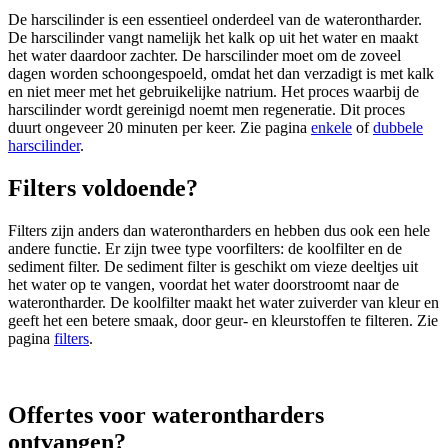
De harscilinder is een essentieel onderdeel van de waterontharder.
De harscilinder vangt namelijk het kalk op uit het water en maakt
het water daardoor zachter. De harscilinder moet om de zoveel
dagen worden schoongespoeld, omdat het dan verzadigt is met kalk
en niet meer met het gebruikelijke natrium. Het proces waarbij de
harscilinder wordt gereinigd noemt men regeneratie. Dit proces
duurt ongeveer 20 minuten per keer. Zie pagina
enkele
of
dubbele
harscilinder
.
Filters voldoende?
Filters zijn anders dan waterontharders en hebben dus ook een hele
andere functie. Er zijn twee type voorfilters: de koolfilter en de
sediment filter. De sediment filter is geschikt om vieze deeltjes uit
het water op te vangen, voordat het water doorstroomt naar de
waterontharder. De koolfilter maakt het water zuiverder van kleur en
geeft het een betere smaak, door geur- en kleurstoffen te filteren. Zie
pagina
filters
.
Offertes voor waterontharders
ontvangen?